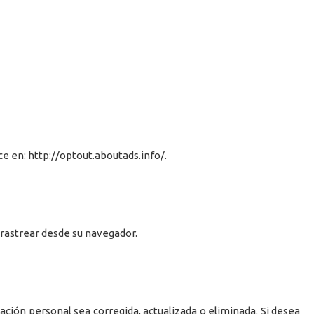
ce en: http://optout.aboutads.info/.
 rastrear desde su navegador.
ación personal sea corregida, actualizada o eliminada. Si desea