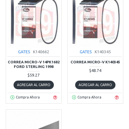
GATES
K140662
GATES
K140345
CORREA MICRO-V 14PK1682
CORREA MICRO-V K140345
FORD STERLING 1998
$48.74
$59.27
AGREGAR AL CARRO
AGREGAR AL CARRO
Compra Ahora
Compra Ahora