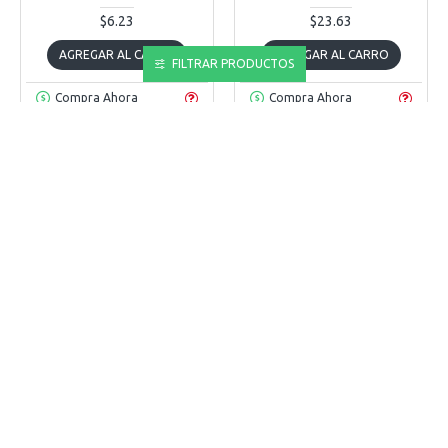
$6.23
$23.63
AGREGAR AL CARRO
AGREGAR AL CARRO
FILTRAR PRODUCTOS
Compra Ahora
Compra Ahora
PRESTONE
AS400Y
PRESTONE
AS800P
LIQUIDO FRENO PRESTONE
LIQUIDO FRENO PRESTONE
DOT 3 PINTA 12 OZ.
DOT 4 PINTA 12 OZ.
$3.52
$6.25