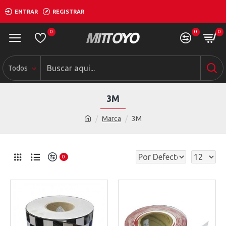
ENTRAR
REGISTRAR
0
0
0
Todos
3M
Marca
3M
0