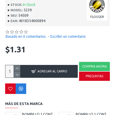
In Stock
STOCK:
5239
MODEL:
54509
SKU:
FLOSSER
4018354000894
EAN:
Basado en 0 comentarios.
-
Escribir un comentario
$1.31
COMPRA AHORA
AGREGAR AL CARRO
PREGUNTAS
MÁS DE ESTA MARCA
BOMBILLO 1 CONTACTO 1073-12V-21W, FOCO-1C-GERMANY 17635-NARVA
BOMBILLO 1 CONTACTO 1073-24V-21W-BA15S, FOCO-1C-GERMANY 17643-NARVA