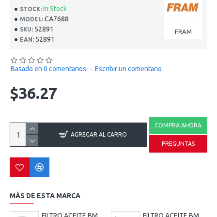
In Stock
STOCK:
CA7688
MODEL:
52891
SKU:
FRAM
52891
EAN:
Basado en 0 comentarios.
-
Escribir un comentario
$36.27
COMPRA AHORA
AGREGAR AL CARRO
PREGUNTAS
MÁS DE ESTA MARCA
FILTRO ACEITE BMW TIENE QUE BUSCAR EN EL CATALOGO DE FRAM TIENES MUCHA APLICACIONES ELEMENTOS ID1.615 OD2.876 H3.113
FILTRO ACEITE BMW TIENE QUE BUSCAR EN EL CATALOGO DE FRAM TIENES MUCHA APLICACIONES IDB1.26 IDT0.36 OD2.87 H4.06