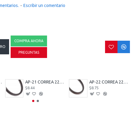
mentarios.
-
Escribir un comentario
COMPRA AHORA
RRO
PREGUNTAS
 MM MACHO 10 MM HEMBRA
AP-21 CORREA 22379
AP-22 CORREA 22380
$8.44
$8.75