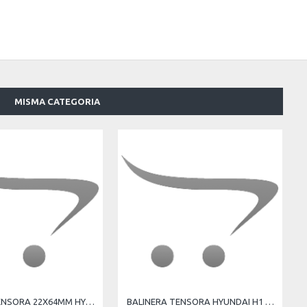
MISMA CATEGORIA
BALINERA TENSORA 22X64MM HYUNDAI H1 H350 2015- 25286-4A030 25286-4A000
BALINERA TENSORA HYUNDAI H1 H350 2007-2015 2015- H100 2006-2016 2017- H350 2015- 25288-4A010