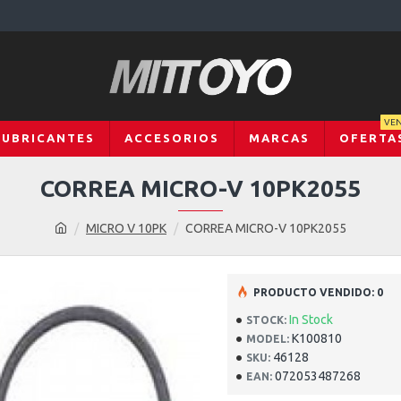
VEN
LUBRICANTES
ACCESORIOS
MARCAS
OFERTA
CORREA MICRO-V 10PK2055
MICRO V 10PK
CORREA MICRO-V 10PK2055
PRODUCTO VENDIDO: 0
In Stock
STOCK:
K100810
MODEL:
46128
SKU:
072053487268
EAN: