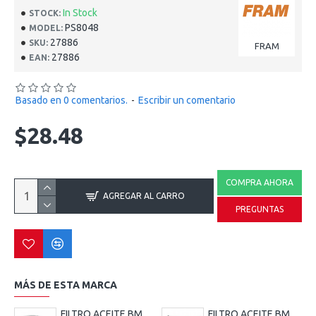
In Stock
STOCK:
PS8048
MODEL:
27886
SKU:
FRAM
27886
EAN:
Basado en 0 comentarios.
-
Escribir un comentario
$28.48
COMPRA AHORA
AGREGAR AL CARRO
PREGUNTAS
MÁS DE ESTA MARCA
FILTRO ACEITE BMW TIENE QUE BUSCAR EN EL CATALOGO DE FRAM TIENES MUCHA APLICACIONES ELEMENTOS ID1.615 OD2.876 H3.113
FILTRO ACEITE BMW TIENE QUE BUSCAR EN EL CATALOGO DE FRAM TIENES MUCHA APLICACIONES IDB1.26 IDT0.36 OD2.87 H4.06