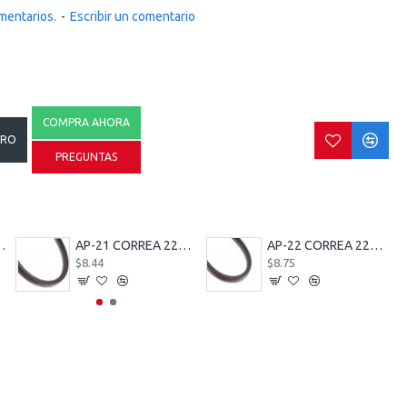
mentarios.
-
Escribir un comentario
COMPRA AHORA
RRO
PREGUNTAS
 MM MACHO 10 MM HEMBRA
AP-21 CORREA 22379
AP-22 CORREA 22380
$8.44
$8.75