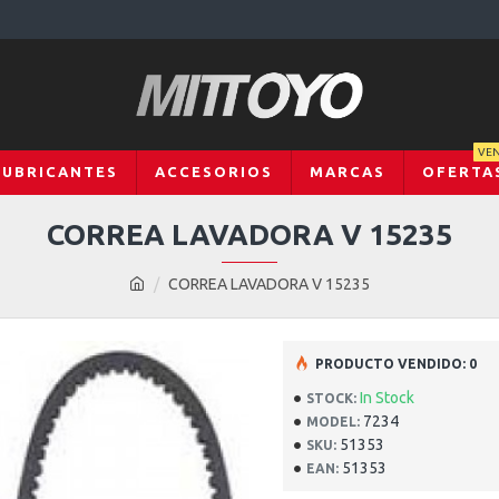
VEN
LUBRICANTES
ACCESORIOS
MARCAS
OFERTA
CORREA LAVADORA V 15235
CORREA LAVADORA V 15235
PRODUCTO VENDIDO: 0
In Stock
STOCK:
7234
MODEL:
51353
SKU:
51353
EAN: