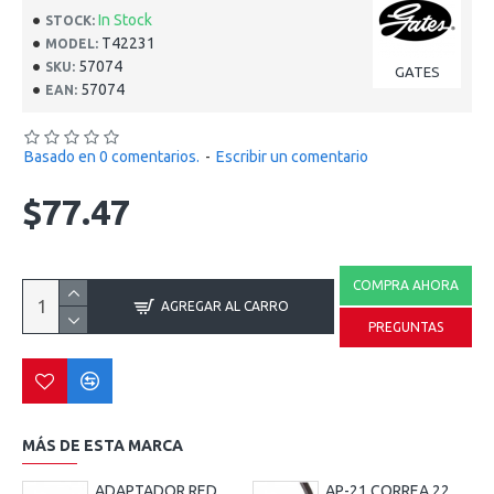
In Stock
STOCK:
T42231
MODEL:
57074
SKU:
GATES
57074
EAN:
Basado en 0 comentarios.
-
Escribir un comentario
$77.47
COMPRA AHORA
AGREGAR AL CARRO
PREGUNTAS
MÁS DE ESTA MARCA
ADAPTADOR REDUCTOR FRENO 12 MM MACHO 10 MM HEMBRA
AP-21 CORREA 22379