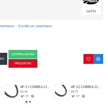
GATES
mentarios.
-
Escribir un comentario
COMPRA AHORA
RRO
PREGUNTAS
 MM MACHO 10 MM HEMBRA
AP-21 CORREA 22379
AP-22 CORREA 22380
$8.44
$8.75