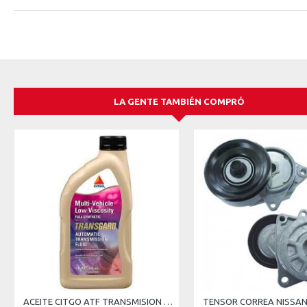
LA GENTE TAMBIÉN COMPRÓ
ACEITE CITGO ATF TRANSMISION AUTOMATICA MERCON LV JASO 1A DEXTRON IV TOYOTA WS HONDA DW-1A NISSAN MATIC S HYUNDAI SP-IV 633137001182