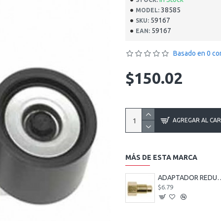
38585
MODEL:
59167
SKU:
59167
EAN:
Basado en 0 co
$150.02
AGREGAR AL CA
MÁS DE ESTA MARCA
ADAPTADOR REDUCTOR FRENO 12
$6.79