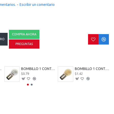
mentarios.
-
Escribir un comentario
COMPRA AHORA
RRO
PREGUNTAS
-1C-GERMANY 17635-NARVA
BOMBILLO 1 CONTACTO 1073-24V-21W-BA15S, FOCO-1C-GERMANY 17643-NARVA
BOMBILLO 1 CONTACTO 12V 21W LENTE AMARILLO AMBER AMBAR PINES ANGULAR
$0.79
$1.42